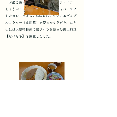
お昼ご飯には、薬膳スープ（鶏ガラ・ニラ・
しょうが・ナツメ・ゲッケイジュ）をベースに
したカレーライスと庭園に咲いているエディブ
ルフラワー〔食用花〕を使ったサラダを、おや
つには大豊町特産の銀ブロウを使った郷土料理
【なべもち】を用意しました。