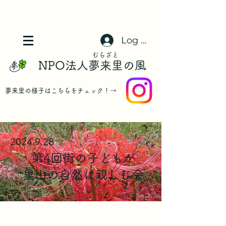
Log In
​むらざと
NPO法人夢来里の風
​夢来里の様子はこちらをチェック！→
2024.9.28
第4回街の子どもが
里山の自然に親しむ会