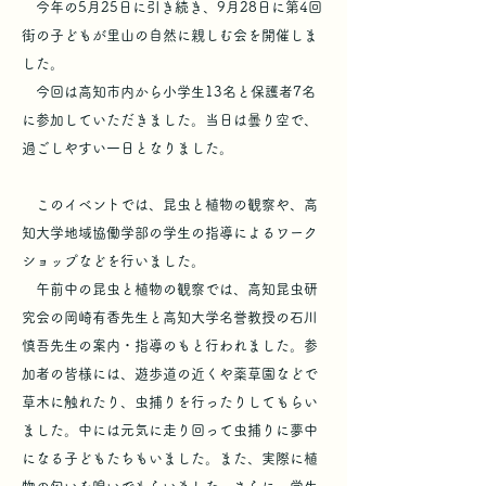
今年の5月25日に引き続き、9月28日に第4回
街の子どもが里山の自然に親しむ会を開催しま
した。
今回は高知市内から小学生13名と保護者7名
に参加していただきました。当日は曇り空で、
過ごしやすい一日となりました。
このイベントでは、昆虫と植物の観察や、高
知大学地域協働学部の学生の指導によるワーク
ショップなどを行いました。
午前中の昆虫と植物の観察では、高知昆虫研
究会の岡崎有香先生と高知大学名誉教授の石川
慎吾先生の案内・指導のもと行われました。参
加者の皆様には、遊歩道の近くや薬草園などで
草木に触れたり、虫捕りを行ったりしてもらい
ました。中には元気に走り回って虫捕りに夢中
になる子どもたちもいました。また、実際に植