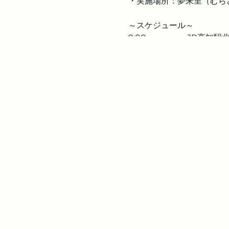
・実施場所：夢来里（むら
～スケジュール～
9:00 JR高知駅北
10:00～12:00 野
12:00～13:30 野草を
13:30～15:30 草木
16:30 JR高知駅
★参加者は午前９時にJR
講師：岡崎有香（高知昆虫
\お問い合わせ・申し込みは
メール：murazatonokaze
または電話080-6159-3
※参加人数に達したため、